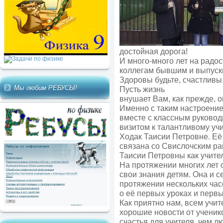
достойная дорога!
И много-много лет на радо
коллегам бывшим и выпуск
Здоровы будьте, счастливы
Мы любим РЕБУСЫ!
Пусть жизнь
внушает Вам, как прежде, 
Именно с таким настроение
вместе с классным руковод
визитом к талантливому у
Ходак Таисии Петровне. Её
связана со Свислочским р
Таисии Петровны как учител
На протяжении многих лет о
свои знания детям. Она и с
протяжении нескольких ча
о её первых уроках и первы
Как приятно нам, всем учит
хорошие новости от ученик
счастья для учителя, чем л