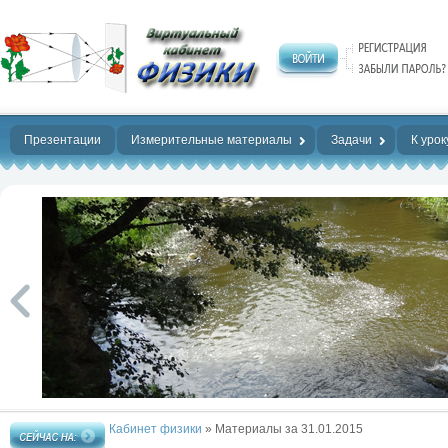
Нет предела
совершенству!
Презентации
Измерительные материалы
Задачи
К урок
Кабинет физики
» Материалы за 31.01.2015