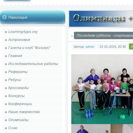
Навигация
LearningApps.org
Последняя суббота - спортивна
Астрономия
Автор:
admin
31-01-2015, 20:36
Газета и клуб "Физикус"
Главная
Исследовательские работы
Рефераты
Ребусы
Кроссворды
Конкурсы
Конференции
Наше творчество
Олимпиады
О нас