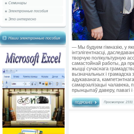
Семинары
Электронные пособия
Это интересно
Наши электронные пособия
— Мы будуем гімназію, у яко
інтэлігентнасці, даследава
творчую полікультурную асо
самастойнай работы, да п
жыцці сучаснага грамадства
вызначальных і грамадска
адукаванага, кампетэнтнага
самарэалізацыі чалавека, 
прынцыпаў даверу, павагі і
Просмотров: 2331