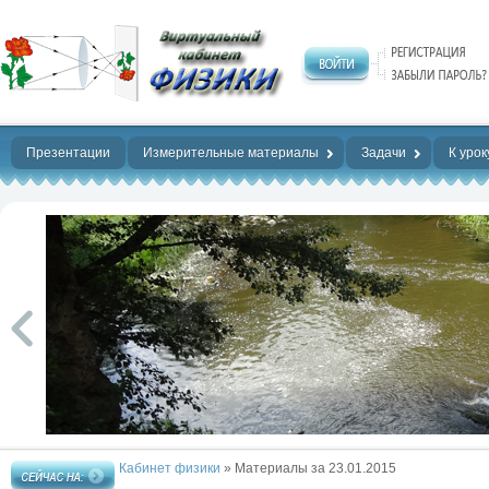
Нет предела
совершенству!
Презентации
Измерительные материалы
Задачи
К урок
Кабинет физики
» Материалы за 23.01.2015