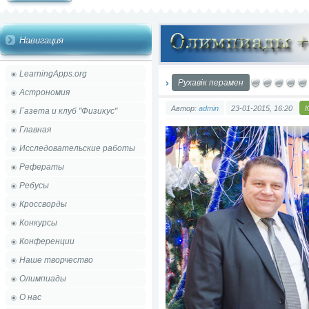
Навигация
LearningApps.org
Рухавік перамен
Астрономия
Автор:
admin
23-01-2015, 16:20
Газета и клуб "Физикус"
Главная
Исследовательские работы
Рефераты
Ребусы
Кроссворды
Конкурсы
Конференции
Наше творчество
Олимпиады
О нас