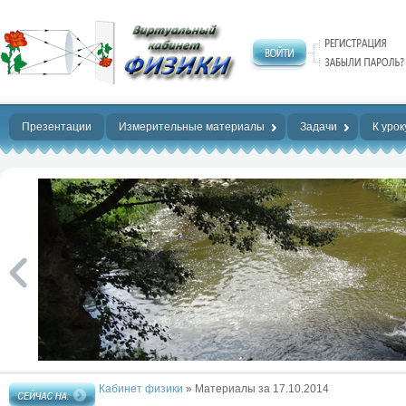
Нет предела
совершенству!
Презентации
Измерительные материалы
Задачи
К урок
Кабинет физики
» Материалы за 17.10.2014