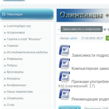
Навигация
LearningApps.org
Зависимости и подросток
Астрономия
Автор:
admin
17-10-2014, 00:27
Газета и клуб "Физикус"
Главная
Исследовательские работы
Зависимости подро
Рефераты
Ребусы
Компьютерная зави
Кроссворды
Конкурсы
Признаки употребле
Конференции
Kb] (cкачиваний: 17)
Наше творчество
Олимпиады
Рекомендации роди
О нас
Просмотров: 1276