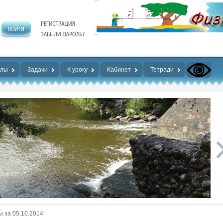
алы
Задачи
К уроку
Кабинет
Тетради
 за 05.10.2014