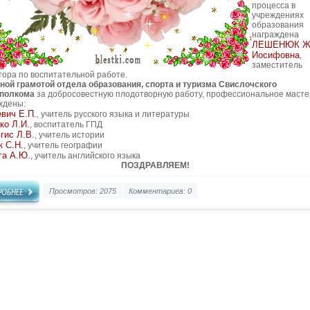
процесса в
учреждениях
образования
награждена
ЛЕШЕНЮК Ж
Иосифовна
,
заместитель
тора по воспитательной работе.
ной грамотой отдела образования, спорта и туризма Свислочского
полкома
за добросовестную плодотворную работу, профессиональное масте
ждены:
вич Е.П.
, учитель русского языка и литературы
ко Л.И.
, воспитатель ГПД
гис Л.В.
, учитель истории
 С.Н.
, учитель географии
га А.Ю.
, учитель английского языка
ПОЗДРАВЛЯЕМ!
Просмотров: 2075
Комментариев: 0