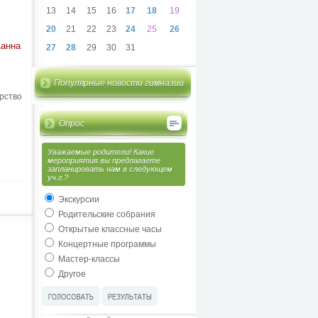
13
14
15
16
17
18
19
20
21
22
23
24
25
26
анна
27
28
29
30
31
Популярные новости гимназии
рство
Опрос
Уважаемые родители! Какие
мероприятия вы предлагаете
запланировать нам в следующем
уч.г.?
Экскурсии
Родительские собрания
Открытые классные часы
Концертные программы
Мастер-классы
Другое