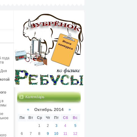
4 года
тв
 Дня
мотой
ого
Календарь
 в
темы
«
Октябрь 2014
»
ое
Пн
Вт
Ср
Чт
Пт
Сб
Вс
ьное
1
2
3
4
5
6
7
8
9
10
11
12
ного