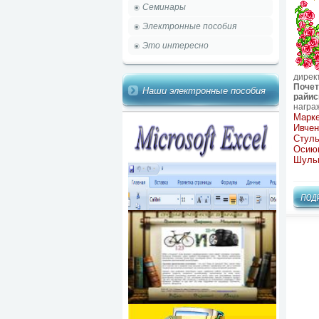
Семинары
Электронные пособия
Это интересно
дирек
Почет
Наши электронные пособия
райис
награ
Марке
Ивчен
Стуль
Осиюк
Шуль