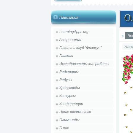
Навигация
LearningApps.org
Че
Астрономия
Авто
Газета и клуб "Физикус"
Главная
Исследовательские работы
Рефераты
Ребусы
Кроссворды
Конкурсы
Конференции
Наше творчество
Олимпиады
О нас