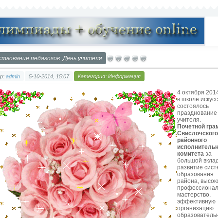
ствование педагогов. День учителя
р:
admin
5-10-2014, 15:07
Категория:
Информация
4 октября 201
в школе искусс
состоялось
празднование
учителя.
Почетной гра
Свислочского
районного
исполнительн
комитета
за
большой вклад
развитие сис
образования
района, высок
профессионал
мастерство,
эффективную
организацию
образователь