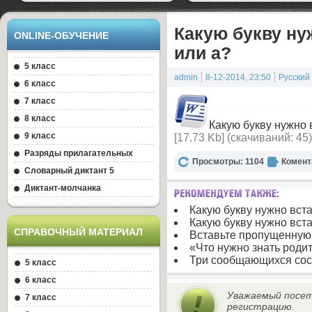
Какую букву ну
ONLINE-ОБУЧЕНИЕ
или а?
5 класс
admin
8-12-2014, 23:50
Русский
6 класс
7 класс
8 класс
Какую букву нужно 
9 класс
[17.73 Kb] (cкачиваний: 45)
Разряды прилагательных
Просмотры: 1104
Комент
Словарный диктант 5
Диктант-молчанка
Какую букву нужно вста
Какую букву нужно вста
CПРАВОЧНЫЙ МАТЕРИАЛ
Вставьте пропущенную
«Что нужно знать роди
Три сообщающихся сосу
5 класс
6 класс
Уважаемый посет
7 класс
регистрацию.