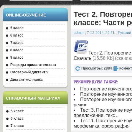
Тест 2. Повторе
ONLINE-ОБУЧЕНИЕ
классе: Части 
5 класс
admin
7-12-2014, 22:21
Русский
6 класс
7 класс
8 класс
Тест 2. Повторение 
9 класс
Скачать
[15.58 Kb] (cкачив
Разряды прилагательных
Просмотры: 2884
Комент
Словарный диктант 5
Диктант-молчанка
Повторение изученного
Повторение изученного
CПРАВОЧНЫЙ МАТЕРИАЛ
Повторение изученного
речи»
Тест 3. Повторение изу
5 класс
предложение, текс ...
6 класс
Тест 1. Повторение изу
морфемика, орфография
7 класс