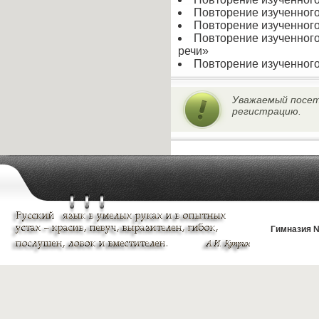
Повторение изученног
Повторение изученного
Повторение изученного
речи»
Повторение изученного
Уважаемый посет
регистрацию.
Гимназия №
mGalaxy.ws