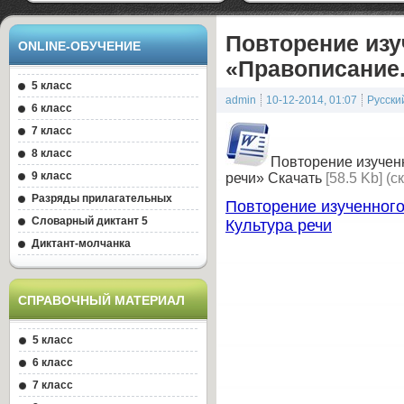
Повторение изу
ONLINE-ОБУЧЕНИЕ
«Правописание.
5 класс
admin
10-12-2014, 01:07
Русски
6 класс
7 класс
8 класс
Повторение изучен
9 класс
речи»
Скачать
[58.5 Kb] (c
Разряды прилагательных
Повторение изученного
Словарный диктант 5
Культура речи
Диктант-молчанка
CПРАВОЧНЫЙ МАТЕРИАЛ
5 класс
6 класс
7 класс