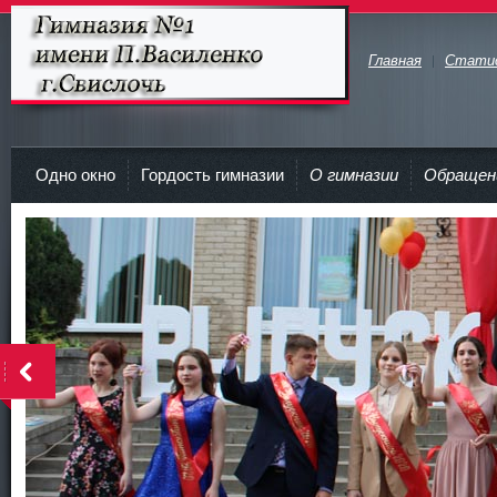
Главная
Стати
Гимназия №1 имени П.Василенко
г.Свислочь
Одно окно
Гордость гимназии
О гимназии
Обращен
>