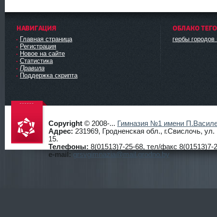
НАВИГАЦИЯ
ОБЛАКО ТЕГ
Главная страница
гербы городов
Регистрация
Новое на сайте
Статистика
Правила
Поддержка скрипта
Copyright
© 2008-...
Гимназия №1 имени П.Василе
Адрес:
231969, Гродненская обл., г.Свислочь, ул
15.
Телефоны:
8(01513)7-25-68, тел/факс 8(01513)7-2
Гимнази
e-mail:
grsvgimnazia@mail.grodno.by
я №1
г.Свисло
чь