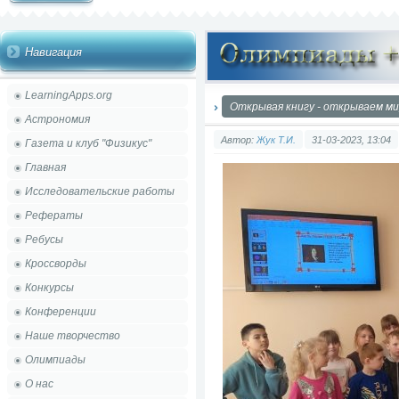
Навигация
LearningApps.org
Открывая книгу - открываем м
Астрономия
Автор:
Жук Т.И.
31-03-2023, 13:04
Газета и клуб "Физикус"
Главная
Исследовательские работы
Рефераты
Ребусы
Кроссворды
Конкурсы
Конференции
Наше творчество
Олимпиады
О нас