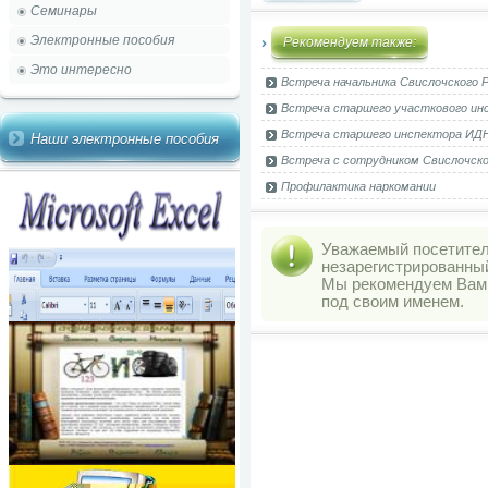
Семинары
Электронные пособия
Рекомендуем также:
Это интересно
Встреча начальника Свислочского РО
Встреча старшего участкового инс
Встреча старшего инспектора ИДН С
Наши электронные пособия
Встреча с сотрудником Свислочск
Профилактика наркомании
Уважаемый посетитель
незарегистрированны
Мы рекомендуем Ва
под своим именем.