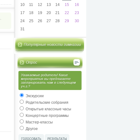
10
11
12
13
14
15
16
17
18
19
20
21
22
23
.
24
25
26
27
28
29
30
31
Популярные новости гимназии
Опрос
Уважаемые родители! Какие
мероприятия вы предлагаете
запланировать нам в следующем
уч.г.?
Экскурсии
Родительские собрания
Открытые классные часы
Концертные программы
Мастер-классы
Другое