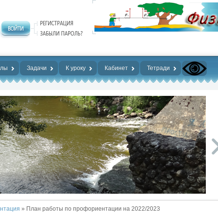
алы
Задачи
К уроку
Кабинет
Тетради
нтация
» План работы по профориентации на 2022/2023