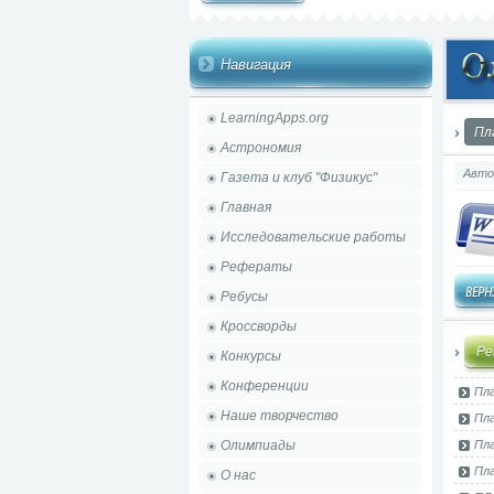
Навигация
LearningApps.org
Пл
Астрономия
Авто
Газета и клуб "Физикус"
Главная
Исследовательские работы
Рефераты
Ребусы
Кроссворды
Ре
Конкурсы
Конференции
Пла
Наше творчество
Пла
Олимпиады
Пла
Пла
О нас