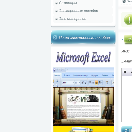
ПЛА
Семинары
Электронные пособия
Это интересно
Наши электронные пособия
До
Имя:
*
E-Mail