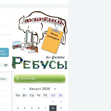
ал: -
чина:
Календарь
«
Август 2026 »
Пн
Вт
Ср
Чт
Пт
Сб
Вс
1
2
3
4
5
6
7
8
9