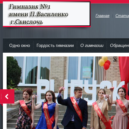
Главная
Стати
Гимназия №1 имени П.Василенко
г.Свислочь
Одно окно
Гордость гимназии
О гимназии
Обращен
>