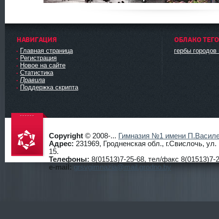
НАВИГАЦИЯ
ОБЛАКО ТЕГ
Главная страница
гербы городов
Регистрация
Новое на сайте
Статистика
Правила
Поддержка скрипта
Copyright
© 2008-...
Гимназия №1 имени П.Василе
Адрес:
231969, Гродненская обл., г.Свислочь, ул
15.
Телефоны:
8(01513)7-25-68, тел/факс 8(01513)7-2
Гимнази
e-mail:
grsvgimnazia@mail.grodno.by
я №1
г.Свисло
чь