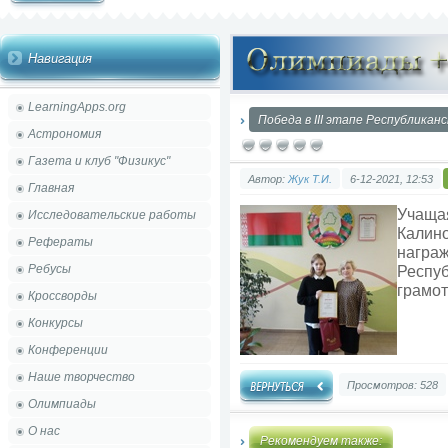
Навигация
LearningApps.org
Победа в III этапе Республика
Астрономия
Газета и клуб "Физикус"
Автор:
Жук Т.И.
6-12-2021, 12:53
Главная
Учащая
Исследовательские работы
Калино
Рефераты
награж
Ребусы
Респу
грамот
Кроссворды
Конкурсы
Конференции
Наше творчество
Просмотров: 528
Олимпиады
О нас
Рекомендуем также: