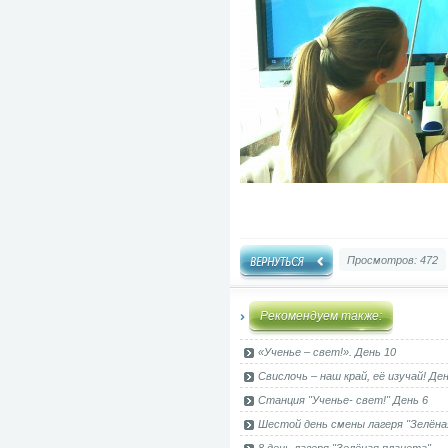
Просмотров: 472
Рекомендуем также:
«Ученье – свет!». День 10
Свислочь – наш край, её изучай! Д
Станция "Ученье- свет!" День 6
Шестой день смены лагеря "Зелёна