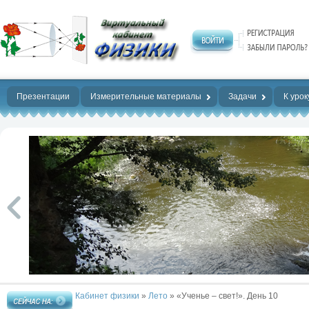
Нет предела
совершенству!
Презентации
Измерительные материалы
Задачи
К урок
Кабинет физики
»
Лето
» «Ученье – свет!». День 10