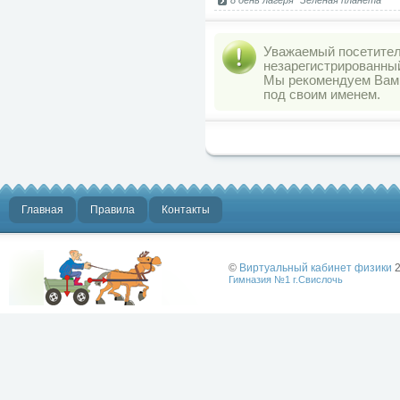
8 день лагеря "Зелёная планета"
Уважаемый посетитель
незарегистрированны
Мы рекомендуем Ва
под своим именем.
Главная
Правила
Контакты
©
Виртуальный кабинет физики
2
Гимназия №1 г.Свислочь
Лучше физики
может быть
только физика