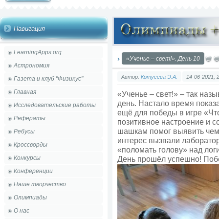
Навигация
LearningApps.org
«Ученье – свет!». День 10
Астрономия
Автор:
Котусева Э.А.
14-06-2021, 
Газета и клуб "Физикус"
Главная
«Ученье – свет!» – так на
день. Настало время показа
Исследовательские работы
ещё для победы в игре «Чт
Рефераты
позитивное настроение и с
шашкам помог выявить чемп
Ребусы
интерес вызвали лаборато
Кроссворды
«поломать голову» над лог
Конкурсы
День прошёл успешно! Побе
Конференции
Наше творчество
Олимпиады
О нас