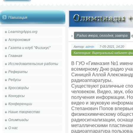
Навигация
LearningApps.org
Радио вчера, сегодня, завтра
Астрономия
Автор:
admin
7-05-2021, 14:20
Газета и клуб "Физикус"
Категория:
Виртуальный кабинет фи
Главная
В ГУО «Гимназия №1 имени 
Исследовательские работы
всемирному Дню радио уча
Рефераты
Синицей Аллой Алексмандр
радиоаппаратуры.
Ребусы
Существуют различные спо
Кроссворды
человеком. Видео, звук, об
Конкурсы
получения информации. Но 
видео и звуковую информац
Конференции
Степанович Попов впервые
Наше творчество
физикохимическому обществ
радиосигнализации, оснащ
Олимпиады
металлическими пластинами
О нас
радиоаппаратура пользова