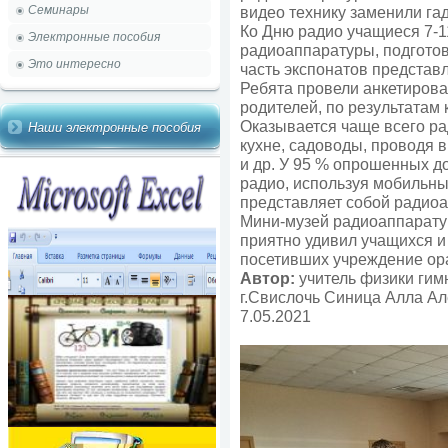
Семинары
видео технику заменили га
Ко Дню радио учащиеся 7-1
Электронные пособия
радиоаппаратуры, подготов
Это интересно
часть экспонатов представ
Ребята провели анкетирова
родителей, по результатам
Оказывается чаще всего ра
Наши электронные пособия
кухне, садоводы, проводя в
и др. У 95 % опрошенных д
радио, используя мобильны
представляет собой радиоа
Мини-музей радиоаппарату
приятно удивил учащихся и 
посетивших учреждение ор
Автор:
учитель физики гим
г.Свислочь Синица Алла А
7.05.2021