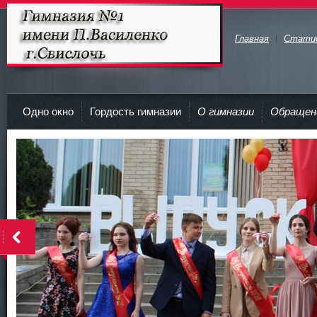
Главная
Стати
Гимназия №1 имени П.Василенко
г.Свислочь
Одно окно
Гордость гимназии
О гимназии
Обращен
>