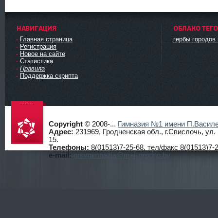
НАВИГАЦИЯ
ОБЛАКО ТЕГ
Главная страница
гербы городов
Регистрация
Новое на сайте
Статистика
Правила
Поддержка скрипта
Copyright
© 2008-...
Гимназия №1 имени П.Василе
Адрес:
231969, Гродненская обл., г.Свислочь, ул
15.
Телефоны:
8(01513)7-25-68, тел/факс 8(01513)7-2
Гимнази
e-mail:
grsvgimnazia@mail.grodno.by
я №1
г.Свисло
чь