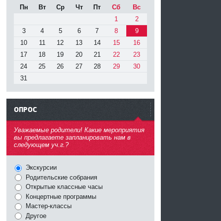
Пн
Вт
Ср
Чт
Пт
Сб
Вс
1
2
3
4
5
6
7
8
9
10
11
12
13
14
15
16
17
18
19
20
21
22
23
24
25
26
27
28
29
30
31
ОПРОС
^
Уважаемые родители! Какие мероприятия
вы предлагаете запланировать нам в
следующем уч.г.?
Экскурсии
Родительские собрания
Открытые классные часы
Концертные программы
Мастер-классы
Другое