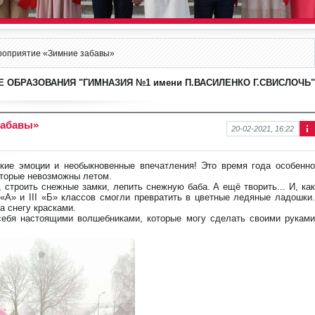
роприятие «Зимние забавы»
 ОБРАЗОВАНИЯ "ГИМНАЗИЯ №1 имени П.ВАСИЛЕНКО Г.СВИСЛОЧЬ"
забавы»
20-02-2021, 16:22
Ин
фо
рм
яркие эмоции и необыкновенные впечатления! Это время года особенно
аци
оторые невозможны летом.
я к
, строить снежные замки, лепить снежную баба. А ещё творить... И, как
нов
«А» и III «Б» классов смогли превратить в цветные ледяные ладошки.
ост
а снегу красками.
и
себя настоящими волшебниками, которые могу сделать своими руками