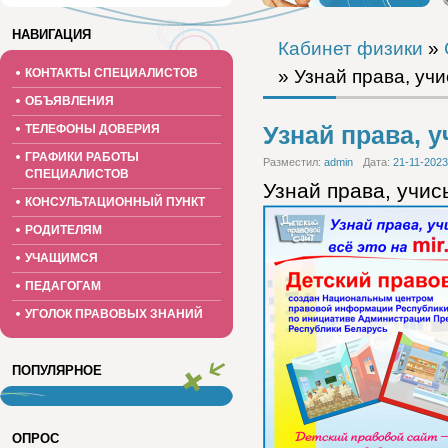
НАВИГАЦИЯ
Кабинет физики
»
КОНТАКТЫ СПЕЦИАЛИСТОВ
» Узнай права, учис
ОБЪЯВЛЕНИЯ
Узнай права, у
ТЕЛЕФОНЫ ДОВЕРИЯ
ГРАФИКИ РАБОТЫ
Разместил:
admin
Дата:
21-11-2023
СПЕЦИАЛИСТОВ
Узнай права, учис
КОНСУЛЬТАЦИОННЫЙ ПУНКТ
РОДИТЕЛЯМ
УЧАЩИМСЯ
ПЕДАГОГАМ
УГОЛОК ПРАВОВЫХ ЗНАНИЙ
ПОПУЛЯРНОЕ
ОПРОС