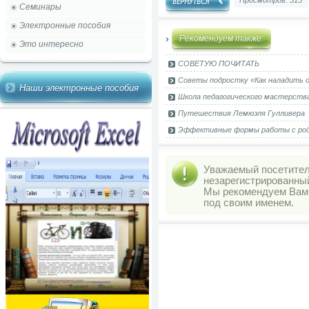
Просмотров: 515
Семинары
Электронные пособия
Рекомендуем также:
Это интересно
СОВЕТУЮ ПОЧИТАТЬ
Советы подростку «Как наладить 
Наши электронные пособия
Школа педагогического мастерства
Путешествия Лемюэля Гулливера
Эффективные формы работы с ро
Уважаемый посетитель
незарегистрированны
Мы рекомендуем Ва
под своим именем.