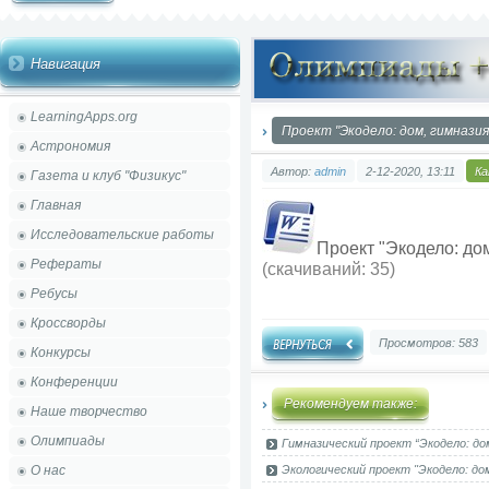
Навигация
LearningApps.org
Проект "Экодело: дом, гимназия
Астрономия
Автор:
admin
2-12-2020, 13:11
Ка
Газета и клуб "Физикус"
Главная
Исследовательские работы
Проект "Экодело: дом
Рефераты
(cкачиваний: 35)
Ребусы
Кроссворды
Просмотров: 583
Конкурсы
Конференции
Рекомендуем также:
Наше творчество
Олимпиады
Гимназический проект “Экодело: дом
О нас
Экологический проект "Экодело: дом