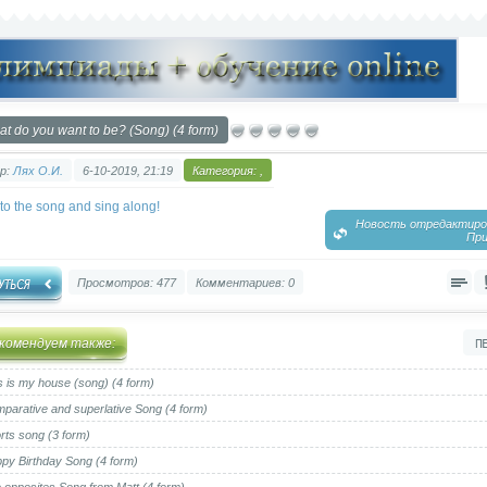
t do you want to be? (Song) (4 form)
р:
Лях О.И.
6-10-2019, 21:19
Категория:
,
 to the song and sing along!
Новость отредактиров
При
Просмотров: 477
Комментариев: 0
комендуем также:
s is my house (song) (4 form)
parative and superlative Song (4 form)
rts song (3 form)
py Birthday Song (4 form)