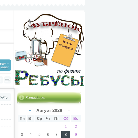
ал: -
чина:
Календарь
«
Август 2026 »
Пн
Вт
Ср
Чт
Пт
Сб
Вс
1
2
3
4
5
6
7
8
9