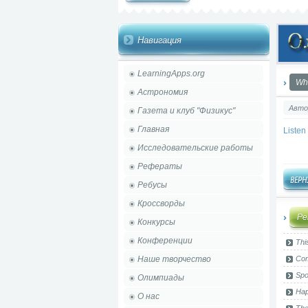
Навигация
LearningApps.org
Wha
Астрономия
Авто
Газета и клуб "Физикус"
Главная
Listen
Исследовательские работы
Рефераты
Ребусы
Кроссворды
Ре
Конкурсы
Конференции
Thi
Наше творчество
Com
Spo
Олимпиады
Hap
О нас