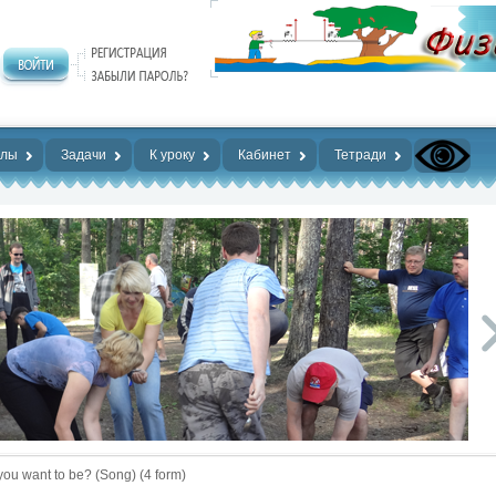
алы
Задачи
К уроку
Кабинет
Тетради
you want to be? (Song) (4 form)