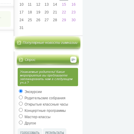
10
11
12
13
14
15
16
17
18
19
20
21
22
23
.
24
25
26
27
28
29
30
31
Популярные новости гимназии
Опрос
Уважаемые родители! Какие
мероприятия вы предлагаете
запланировать нам в следующем
уч.г.?
Экскурсии
Родительские собрания
Открытые классные часы
Концертные программы
Мастер-классы
Другое