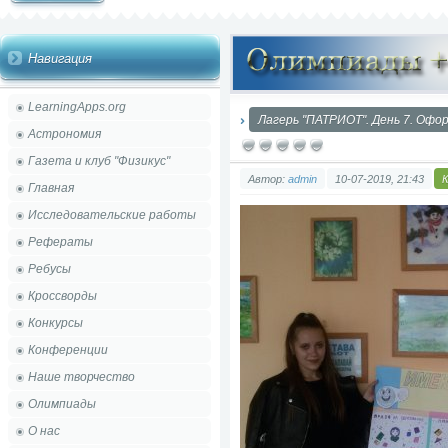
Навигация
LearningApps.org
Лагерь "ПАТРИОТ". День 7. Офо
Астрономия
Газета и клуб "Физикус"
Автор:
admin
10-07-2019, 21:43
Главная
Исследовательские работы
Рефераты
Ребусы
Кроссворды
Конкурсы
Конференции
Наше творчество
Олимпиады
О нас