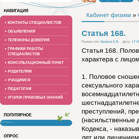
НАВИГАЦИЯ
Кабинет физики
»
КОНТАКТЫ СПЕЦИАЛИСТОВ
Статья 168.
ОБЪЯВЛЕНИЯ
ТЕЛЕФОНЫ ДОВЕРИЯ
Разместил:
Калюта Е.В.
Дата:
17-0
ГРАФИКИ РАБОТЫ
Статья 168. Поло
СПЕЦИАЛИСТОВ
характера с лицо
КОНСУЛЬТАЦИОННЫЙ ПУНКТ
РОДИТЕЛЯМ
1. Половое сноше
УЧАЩИМСЯ
сексуального хар
ПЕДАГОГАМ
восемнадцатилетн
УГОЛОК ПРАВОВЫХ ЗНАНИЙ
шестнадцатилетнег
преступлений, пр
ПОПУЛЯРНОЕ
(насильственные 
Кодекса, - наказы
ОПРОС
лет или лишением