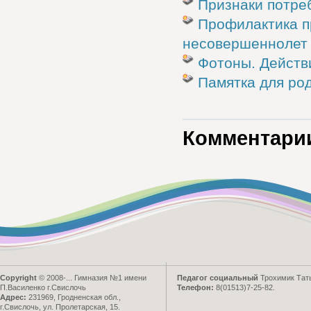
Признаки потре
Профилактика п
несовершеннолет .
Фотоны. Действ
Памятка для ро
Комментарии
Copyright
© 2008-...
Гимназия №1 имени
Педагог социальный
Трохимик Тат
П.Василенко г.Свислочь
Телефон:
8(01513)7-25-82.
Адрес:
231969, Гродненская обл.,
г.Свислочь, ул. Пролетарская, 15.