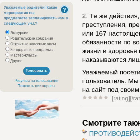
Уважаемые родители! Какие
мероприятия вы
2. Те же действи
предлагаете запланировать нам в
преступления, пр
следующем уч.г.?
или 167 настоящег
Экскурсии
Родительские собрания
обязанности по в
Открытые классные часы
жизни и здоровья 
Концертные программы
Мастер-классы
наказываются лише
Другое
Уважаемый посети
пользователь. Мы
Результаты голосования
Показать все опросы
на сайт под своим
[rating]
[/ra
Смотрите так
ПРОТИВОДЕЙС