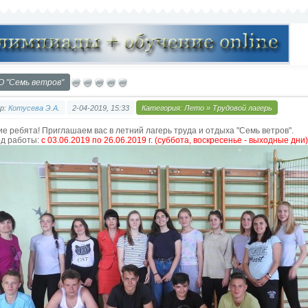
О "Семь ветров"
р:
Котусева Э.А.
2-04-2019, 15:33
Категория:
Лето
»
Трудовой лагерь
ие ребята! Приглашаем вас в летний лагерь труда и отдыха "Семь ветров".
д работы:
с 03.06.2019 по 26.06.2019 г. (суббота, воскресенье - выходные дни)