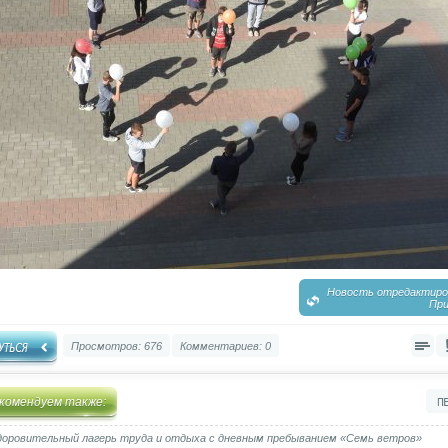
Новость отредактиров
При
Просмотров: 676
Комментариев: 0
комендуем также:
доровительный лагерь труда и отдыха с дневным пребыванием «Семь ветров»