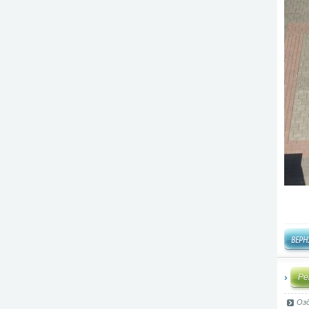
Ре
Оз