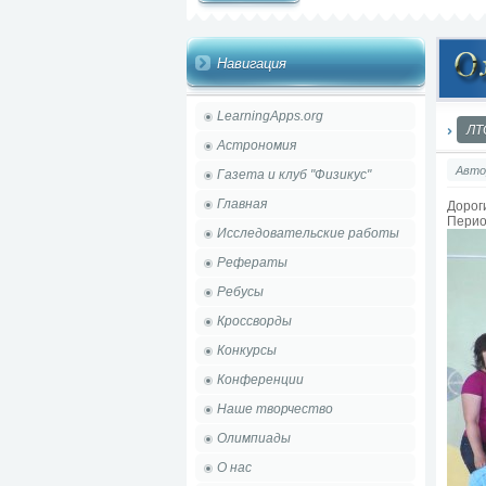
Навигация
LearningApps.org
ЛТ
Астрономия
Авто
Газета и клуб "Физикус"
Главная
Дорог
Перио
Исследовательские работы
Рефераты
Ребусы
Кроссворды
Конкурсы
Конференции
Наше творчество
Олимпиады
О нас