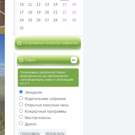
10
11
12
13
14
15
16
17
18
19
20
21
22
23
24
25
26
27
28
29
30
31
Популярные новости гимназии
Опрос
Уважаемые родители! Какие
мероприятия вы предлагаете
запланировать нам в следующем
уч.г.?
Экскурсии
Родительские собрания
Открытые классные часы
Концертные программы
Мастер-классы
Другое