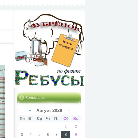
Календарь
«
Август 2026 »
Пн
Вт
Ср
Чт
Пт
Сб
Вс
1
2
3
4
5
6
7
8
9