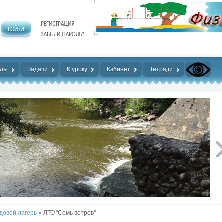
алы
Задачи
К уроку
Кабинет
Тетради
довой лагерь
» ЛТО "Семь ветров"