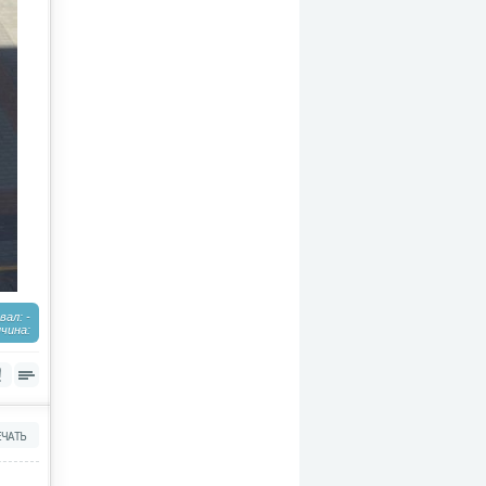
ал: -
чина: