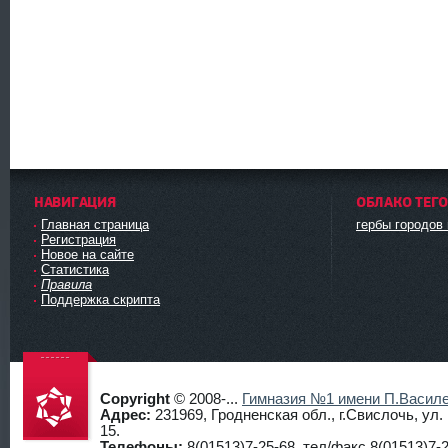
НАВИГАЦИЯ
ОБЛАКО ТЕГ
Главная страница
гербы городов
Регистрация
Новое на сайте
Статистика
Правила
Поддержка скрипта
Copyright
© 2008-...
Гимназия №1 имени П.Василе
Адрес:
231969, Гродненская обл., г.Свислочь, ул
15.
Телефоны:
8(01513)7-25-68, тел/факс 8(01513)7-2