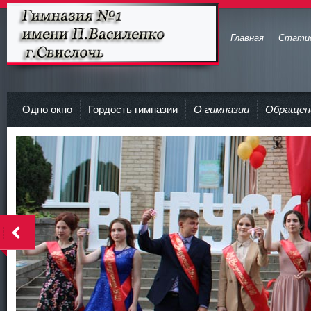
Главная
Стати
Гимназия №1 имени П.Василенко
г.Свислочь
Одно окно
Гордость гимназии
О гимназии
Обращен
>