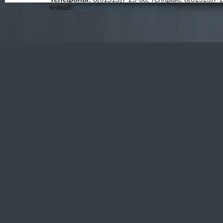
Гимнази
e-mail:
grsvgimnazia@mail.grodno.by
я №1
г.Свисло
чь