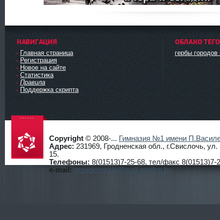
НАВИГАЦИЯ
ОБЛАКО ТЕГ
Главная страница
гербы городов
Регистрация
Новое на сайте
Статистика
Правила
Поддержка скрипта
Copyright
© 2008-...
Гимназия №1 имени П.Василе
Адрес:
231969, Гродненская обл., г.Свислочь, ул
15.
Телефоны:
8(01513)7-25-68, тел/факс 8(01513)7-2
Гимнази
e-mail:
grsvgimnazia@mail.grodno.by
я №1
г.Свисло
чь