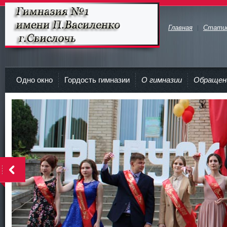
Главная
Стати
Гимназия №1 имени П.Василенко
г.Свислочь
Одно окно
Гордость гимназии
О гимназии
Обращен
>