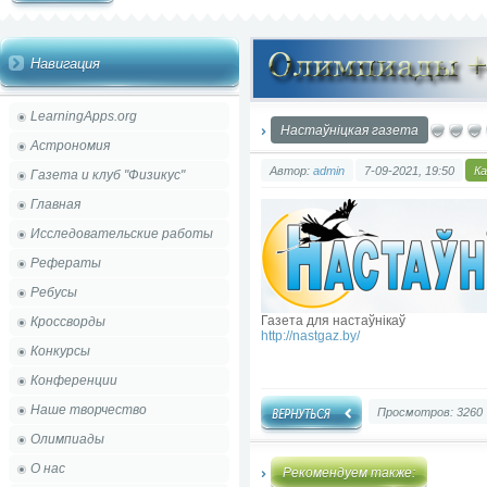
Навигация
LearningApps.org
Настаўніцкая газета
Астрономия
Автор:
admin
7-09-2021, 19:50
К
Газета и клуб "Физикус"
Главная
Исследовательские работы
Рефераты
Ребусы
Газета для настаўнікаў
Кроссворды
http://nastgaz.by/
Конкурсы
Конференции
Наше творчество
Просмотров: 3260
Олимпиады
О нас
Рекомендуем также: