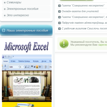
Семинары
Газета "Совершенно несекретно"
Электронные пособия
Онлайн-газета для учителей
Это интересно
Газета "Совершенно несекретно", т
Падручнік павінен адлюстроўваць ас
С рабочим визитом Свислочь посет
Наши электронные пособия
Уважаемый посетитель, Вы за
Мы рекомендуем Вам
зареги