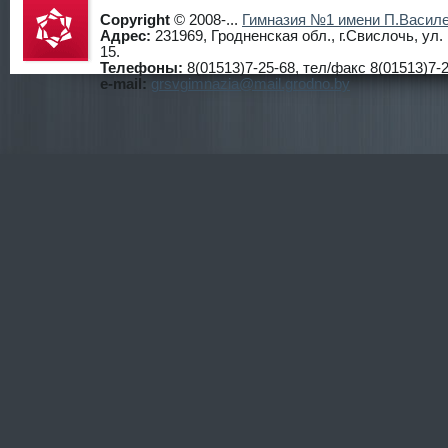
Copyright
© 2008-...
Гимназия №1 имени П.Василе
Адрес:
231969, Гродненская обл., г.Свислочь, ул
15.
Телефоны:
8(01513)7-25-68, тел/факс 8(01513)7-2
Гимнази
e-mail:
grsvgimnazia@mail.grodno.by
я №1
г.Свисло
чь