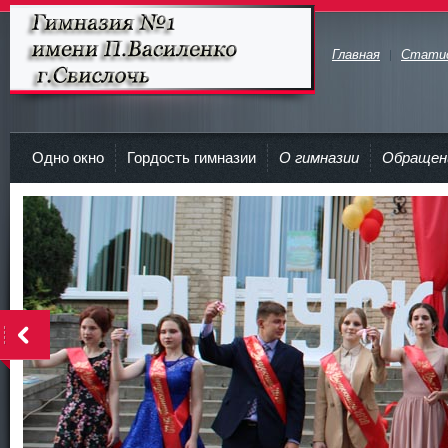
Главная
Стати
Гимназия №1 имени П.Василенко
г.Свислочь
Одно окно
Гордость гимназии
О гимназии
Обращен
>