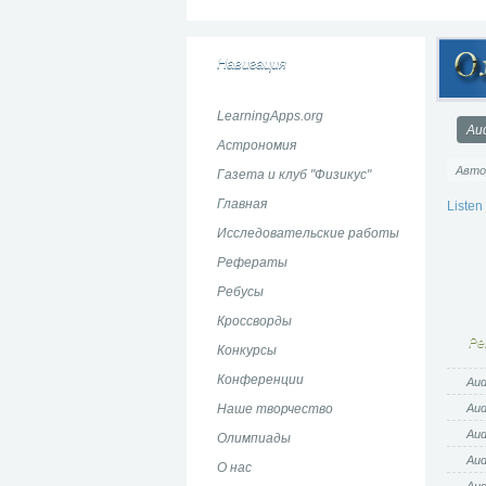
Навигация
LearningApps.org
Aud
Астрономия
Авто
Газета и клуб "Физикус"
Главная
Listen
Исследовательские работы
Рефераты
Ребусы
Кроссворды
Ре
Конкурсы
Конференции
Aud
Наше творчество
Aud
Aud
Олимпиады
Aud
О нас