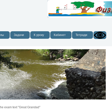
алы
Задачи
К уроку
Кабинет
Тетради
 the exam text "Great Grandad"