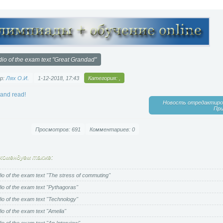
io of the exam text "Great Grandad"
р:
Лях О.И.
1-12-2018, 17:43
Категория:
,
 and read!
Новость отредактиров
При
Просмотров: 691
Комментариев: 0
комендуем также:
io of the exam text "The stress of commuting"
io of the exam text "Pythagoras"
io of the exam text "Technology"
io of the exam text "Amelia"