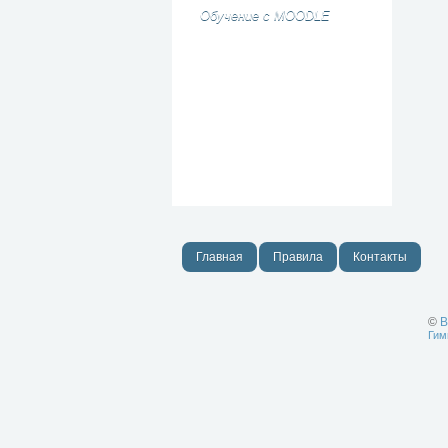
Обучение с MOODLE
Главная
Правила
Контакты
©
В
Гим
Лучше физики
может быть
только физика