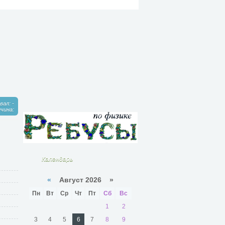
ал: -
чина:
Календарь
«
Август 2026 »
Пн
Вт
Ср
Чт
Пт
Сб
Вс
1
2
3
4
5
6
7
8
9