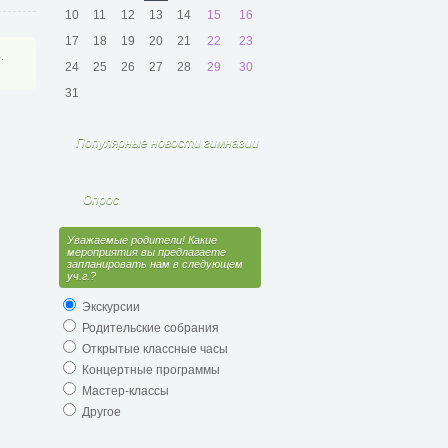
10
11
12
13
14
15
16
17
18
19
20
21
22
23
.
24
25
26
27
28
29
30
31
Популярные новости гимназии
Опрос
Уважаемые родители! Какие
мероприятия вы предлагаете
запланировать нам в следующем
уч.г.?
Экскурсии
Родительские собрания
Открытые классные часы
Концертные программы
Мастер-классы
Другое