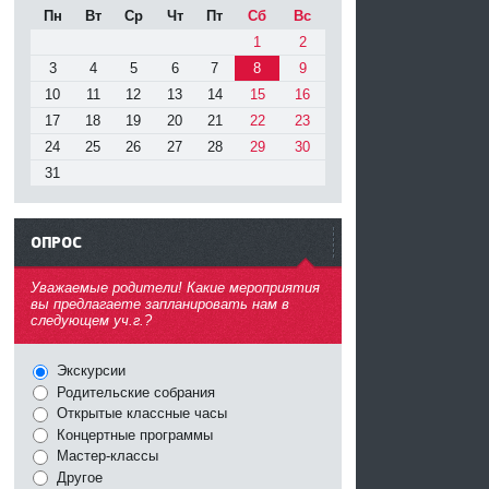
Пн
Вт
Ср
Чт
Пт
Сб
Вс
1
2
3
4
5
6
7
8
9
10
11
12
13
14
15
16
17
18
19
20
21
22
23
24
25
26
27
28
29
30
31
ОПРОС
^
Уважаемые родители! Какие мероприятия
вы предлагаете запланировать нам в
следующем уч.г.?
Экскурсии
Родительские собрания
Открытые классные часы
Концертные программы
Мастер-классы
Другое