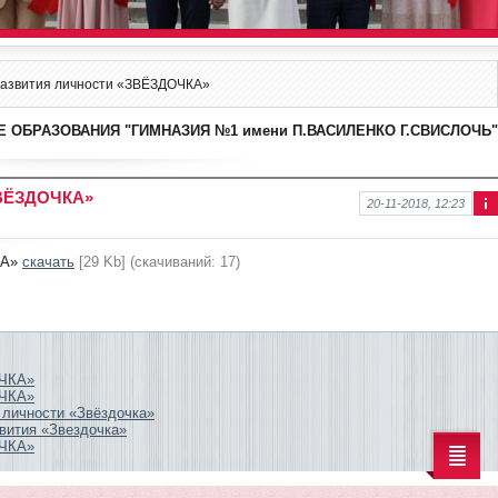
 развития личности «ЗВЁЗДОЧКА»
 ОБРАЗОВАНИЯ "ГИМНАЗИЯ №1 имени П.ВАСИЛЕНКО Г.СВИСЛОЧЬ"
ЗВЁЗДОЧКА»
20-11-2018, 12:23
Ин
фо
рм
КА»
скачать
[29 Kb] (cкачиваний: 17)
аци
я к
нов
ост
и
ОЧКА»
ОЧКА»
 личности «Звёздочка»
звития «Звездочка»
ОЧКА»