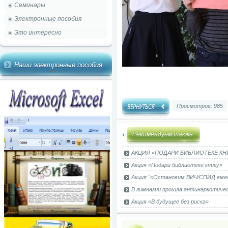
Семинары
Электронные пособия
Это интересно
Наши электронные пособия
Просмотров: 985
Рекомендуем также:
АКЦИЯ «ПОДАРИ БИБЛИОТЕКЕ КН
Акция «Подари библиотеке книгу»
Акция "«Остановим ВИЧ/СПИД вме
В гимназии прошла антинаркотичес
Акция «В будущее без риска»