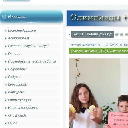
Навигация
LearningApps.org
Акция "Подари улыбку"
Астрономия
Автор:
Калюта Е.В.
20-09-2018, 13
Газета и клуб "Физикус"
Категория:
Акция
,
СППП
,
Фотогалер
Главная
Исследовательские работы
Рефераты
Ребусы
Кроссворды
Конкурсы
Конференции
Наше творчество
Олимпиады
О нас