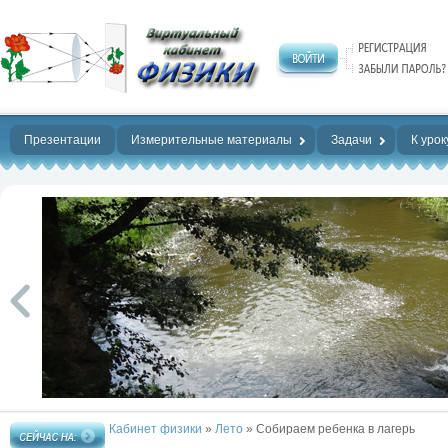
Нет предела
совершенству!
Презентации
Измерительные материалы
Задачи
К урок
Кабинет физики
»
Лето
» Собираем ребенка в лагерь