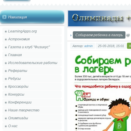
Навигация
LearningApps.org
Собираем ребенка в лагерь
Астрономия
Автор:
admin
25-05-2018, 15:01
Газета и клуб "Физикус"
Главная
Исследовательские работы
Рефераты
Ребусы
Кроссворды
Конкурсы
Конференции
Наше творчество
Олимпиады
О нас