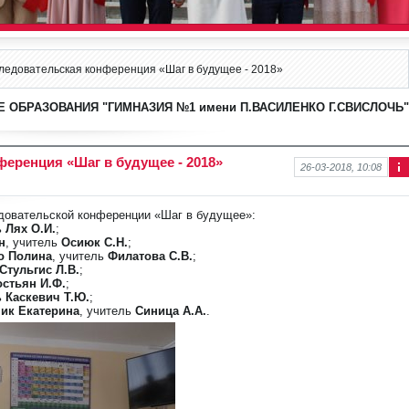
ледовательская конференция «Шаг в будущее - 2018»
 ОБРАЗОВАНИЯ "ГИМНАЗИЯ №1 имени П.ВАСИЛЕНКО Г.СВИСЛОЧЬ"
еренция «Шаг в будущее - 2018»
26-03-2018, 10:08
Ин
фо
рм
довательской конференции «Шаг в будущее»:
аци
ь
Лях О.И.
;
я к
н
, учитель
Осиюк С.Н.
;
нов
о Полина
, учитель
Филатова С.В.
;
ост
Стульгис Л.В.
;
и
стьян И.Ф.
;
ь
Каскевич Т.Ю.
;
ик Екатерина
, учитель
Синица А.А.
.