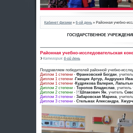
Кабинет физики
»
6-ой день
» Районная учебно-исс
ГОСУДАРСТВЕННОЕ УЧРЕЖДЕНИЕ
Районная учебно-исследовательская конф
Категория:
6-ой день
Поздравляем победителей районной учебно-иссле
Диплом 1 степени
-
Франковский Богдан
, учител
Диплом 1 степени
-
Гжещик Артур, Андрушко Ива
Диплом 1 степени
-
Кудрякова Валерия, Лапытьк
Диплом 2 степени
-
Торопов Владислав
, учитель
Диплом 2 степени
-
Шпакович Ян
, учитель
Сево
Диплом 3 степени
-
Забаровская Марина
, учител
Диплом 3 степени
-
Стельмах Александра
,
Хмурч