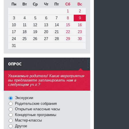
Пн
Вт
Ср
Чт
Пт
Сб
Вс
1
2
3
4
5
6
7
8
9
10
11
12
13
14
15
16
17
18
19
20
21
22
23
24
25
26
27
28
29
30
31
ОПРОС
^
Уважаемые родители! Какие мероприятия
вы предлагаете запланировать нам в
следующем уч.г.?
Экскурсии
Родительские собрания
Открытые классные часы
Концертные программы
Мастер-классы
Другое