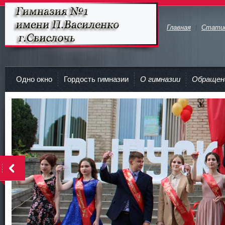
Главная
Стати
Гимназия №1 имени П.Василенко
г.Свислочь
Одно окно
Гордость гимназии
О гимназии
Обращен
>