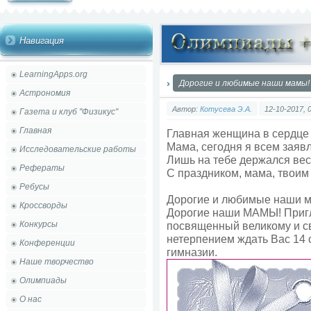
Навигация
LearningApps.org
Дорогие и любимые наши мамы! 
Астрономия
Автор:
Котусева Э.А.
12-10-2017, 
Газета и клуб "Физикус"
Главная
Главная женщина в сердце
Мама, сегодня я всем заявл
Исследовательские работы
Лишь на тебе держался вес
Рефераты
С праздником, мама, твоим
Ребусы
Дорогие и любимые наши м
Кроссворды
Дорогие наши МАМЫ! Пригл
Конкурсы
посвященный великому и св
нетерпением ждать Вас 14 о
Конференции
гимназии.
Наше творчество
Олимпиады
О нас