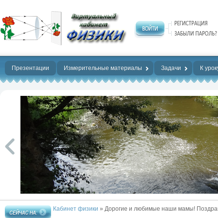
Нет предела
совершенству!
Презентации
Измерительные материалы
Задачи
К урок
Кабинет физики
» Дорогие и любимые наши мамы! Поздрав