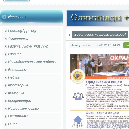
Навигация
LearningApps.org
Безопасность превыше всего!
Астрономия
Автор:
admin
2-02-2017, 14:21
К
Газета и клуб "Физикус"
Главная
Исследовательские работы
Рефераты
Ребусы
Кроссворды
Конкурсы
Конференции
Наше творчество
Олимпиады
О нас