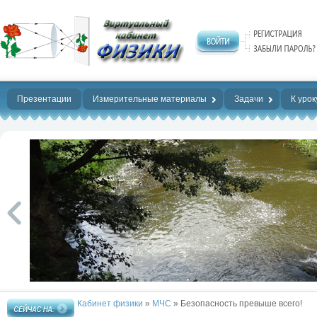
Нет предела
совершенству!
Презентации
Измерительные материалы
Задачи
К урок
Кабинет физики
»
МЧС
» Безопасность превыше всего!