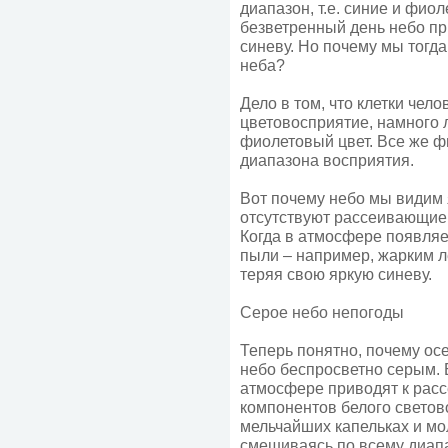
диапазон, т.е. синие и фио
безветренный день небо пр
синеву. Но почему мы тогда
неба?
Дело в том, что клетки чел
цветовосприятие, намного 
фиолетовый цвет. Все же ф
диапазона восприятия.
Вот почему небо мы видим 
отсутствуют рассеивающие 
Когда в атмосфере появляе
пыли – например, жарким ле
теряя свою яркую синеву.
Серое небо непогоды
Теперь понятно, почему ос
небо беспросветно серым.
атмосфере приводят к рас
компонентов белого светов
мельчайших капельках и мо
смешиваясь по всему диапа