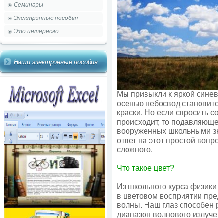
Семинары
Электронные пособия
Это интересно
Наши электронные пособия
Мы привыкли к яркой синеве
осенью небосвод становитс
краски. Но если спросить с
происходит, то подавляющее
вооруженных школьными зн
ответ на этот простой вопр
сложного.
Что такое цвет?
Из школьного курса физики
в цветовом восприятии пре
волны. Наш глаз способен 
диапазон волнового излуче