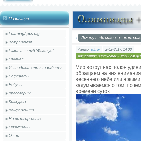
Навигация
LearningApps.org
Почему небо синее, а закат кра
Астрономия
Автор:
admin
2-02-2017, 14:06
Газета и клуб "Физикус"
Категория:
Виртуальный кабинет фи
Главная
Мир вокруг нас полон удиви
Исследовательские работы
обращаем на них внимания
Рефераты
весеннего неба или яркими
задумываемся о том, почем
Ребусы
времени суток.
Кроссворды
Конкурсы
Конференции
Наше творчество
Олимпиады
О нас