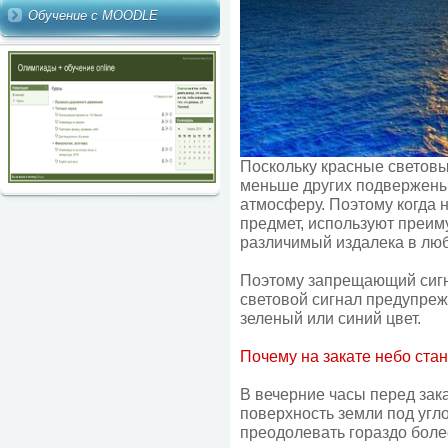
Обучение с MOODLE
Поскольку красные световы
меньше других подвержены
атмосферу. Поэтому когда 
предмет, используют преим
различимый издалека в люб
Поэтому запрещающий сигн
световой сигнал предупрежд
зеленый или синий цвет.
Почему на закате небо ста
В вечерние часы перед зак
поверхность земли под угло
преодолевать гораздо боле