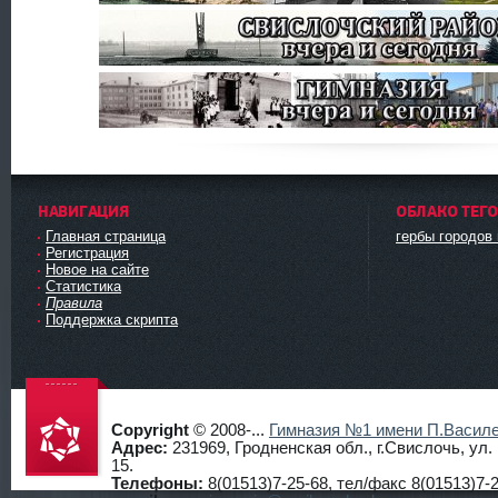
НАВИГАЦИЯ
ОБЛАКО ТЕГ
Главная страница
гербы городов
Регистрация
Новое на сайте
Статистика
Правила
Поддержка скрипта
Copyright
© 2008-...
Гимназия №1 имени П.Василе
Адрес:
231969, Гродненская обл., г.Свислочь, ул
15.
Телефоны:
8(01513)7-25-68, тел/факс 8(01513)7-2
Гимнази