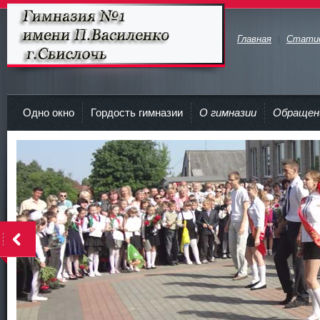
Главная
Стати
Гимназия №1 имени П.Василенко
г.Свислочь
Одно окно
Гордость гимназии
О гимназии
Обращен
>