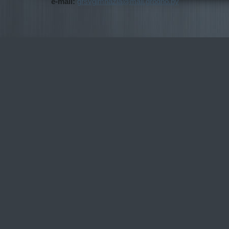
e-mail:
grsvgimnazia@mail.grodno.by
я №1
г.Свисло
чь