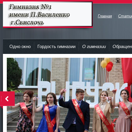
Главная
Стати
Гимназия №1 имени П.Василенко
г.Свислочь
Одно окно
Гордость гимназии
О гимназии
Обращен
>