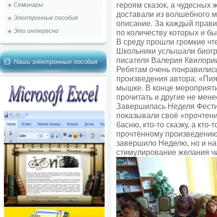
героям сказок, а чудесных 
Семинары
доставали из волшебного м
Электронные пособия
описание. За каждый прави
Это интересно
по количеству которых и б
В среду прошли громкие чт
Школьники услышали биогр
писателя Валерия Квилории
Наши электронные пособия
Ребятам очень понравилис
произведения автора: «Пияв
мышке. В конце мероприят
прочитать и другие не мен
Завершилась Неделя Фести
показывали своё «прочтени
басню, кто-то сказку, а кт
прочтённому произведению.
завершило Неделю, но и на
стимулирование желания чи