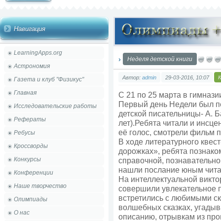
Навигация
LearningApps.org
Неделя детской книги
Астрономия
Автор:
admin
29-03-2016, 10:07
Газета и клуб "Физикус"
Главная
С 21 по 25 марта в гимнази
Первый день Недели был п
Исследовательские работы
детской писательницы- А. Б
Рефераты
лет).Ребята читали и инсц
её голос, смотрели фильм 
Ребусы
В ходе литературного квес
Кроссворды
дорожках», ребята познак
Конкурсы
справочной, познавательно
нашли послание юным чита
Конференции
На интеллектуальной викто
Наше творчество
совершили увлекательное п
встретились с любимыми с
Олимпиады
волшебных сказках, угадыв
О нас
описанию, отрывкам из пр