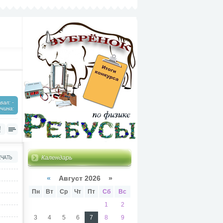
ал: -
чина:
Календарь
«
Август 2026 »
Пн
Вт
Ср
Чт
Пт
Сб
Вс
1
2
3
4
5
6
7
8
9