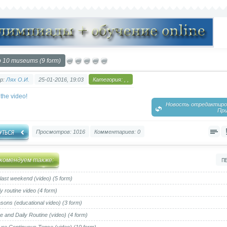
 10 museums (9 form)
р:
Лях О.И.
25-01-2016, 19:03
Категория:
,
,
the video!
Новость отредактиров
При
Просмотров: 1016
Комментариев: 0
комендуем также:
last weekend (video) (5 form)
ly routine video (4 form)
sons (educational video) (3 form)
e and Daily Routine (video) (4 form)