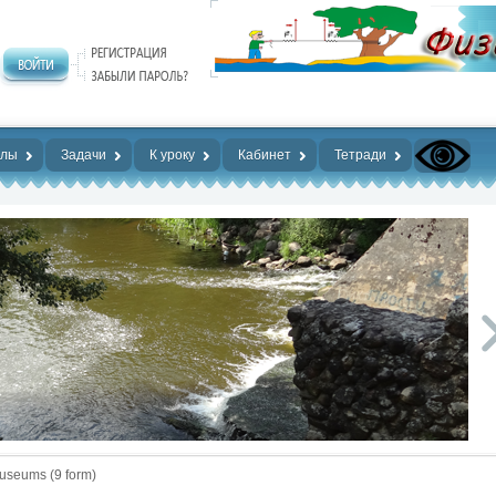
алы
Задачи
К уроку
Кабинет
Тетради
useums (9 form)