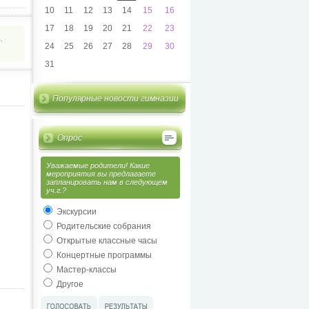
10
11
12
13
14
15
16
17
18
19
20
21
22
23
.
24
25
26
27
28
29
30
31
Популярные новости гимназии
Опрос
Уважаемые родители! Какие
мероприятия вы предлагаете
запланировать нам в следующем
уч.г.?
Экскурсии
Родительские собрания
Открытые классные часы
Концертные программы
Мастер-классы
Другое