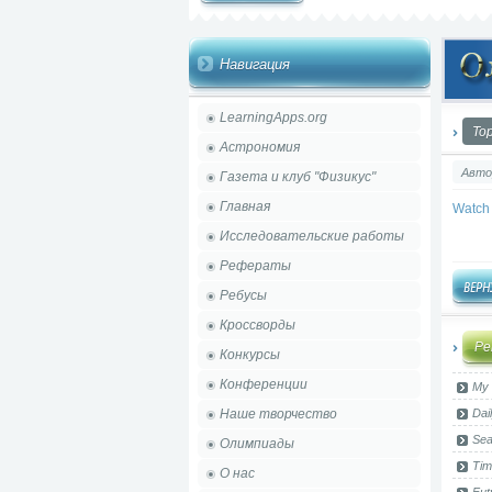
Навигация
LearningApps.org
Top
Астрономия
Авто
Газета и клуб "Физикус"
Главная
Watch 
Исследовательские работы
Рефераты
Ребусы
Кроссворды
Ре
Конкурсы
Конференции
My 
Наше творчество
Dai
Sea
Олимпиады
Tim
О нас