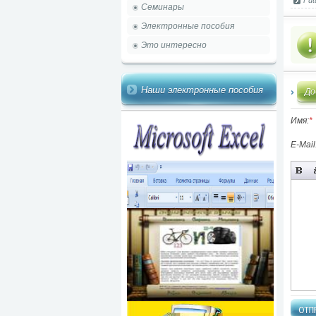
Fut
Семинары
Электронные пособия
Это интересно
Наши электронные пособия
До
Имя:
*
E-Mail