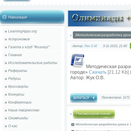
Навигация
LearningApps.org
Методическая разработка урока
Астрономия
Автор:
Лях О.И.
3-11-2015, 21:40
Газета и клуб "Физикус"
Главная
Исследовательские работы
Методическая разраб
Рефераты
городе»
Скачать
[21.12 Kb] 
Автор: Жук О.В.
Ребусы
Кроссворды
Конкурсы
Просмотров: 1172
Конференции
Наше творчество
Рекомендуем также:
Олимпиады
Методическая разработка урока в 3
О нас