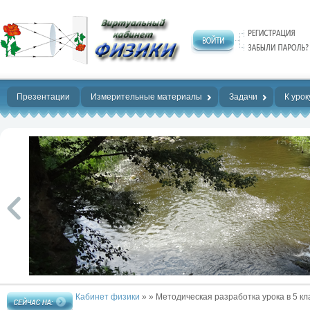
Нет предела
совершенству!
Презентации
Измерительные материалы
Задачи
К урок
Кабинет физики
»
» Методическая разработка урока в 5 кл