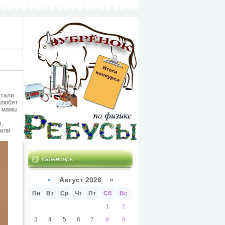
итали
 любят
ы мамы
,
дили
Календарь
«
Август 2026 »
Пн
Вт
Ср
Чт
Пт
Сб
Вс
1
2
3
4
5
6
7
8
9