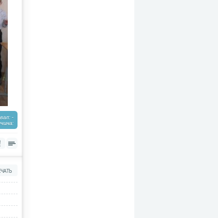
ал: -
чина: