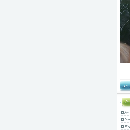
Ре
Дор
Мам
Жар