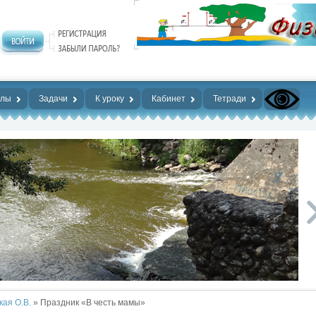
алы
Задачи
К уроку
Кабинет
Тетради
кая О.В.
» Праздник «В честь мамы»