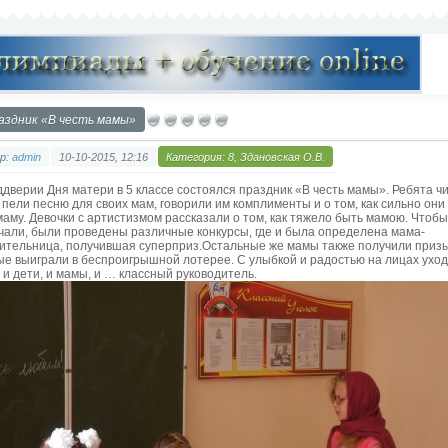
аздник «В честь мамы»
р:
admin
10-10-2015, 12:16
Категория:
8, Здановская О.В.
ддверии Дня матери в 5 классе состоялся праздник «В честь мамы». Ребята ч
, пели песню для своих мам, говорили им комплименты и о том, как сильно они
маму. Девочки с артистизмом рассказали о том, как тяжело быть мамою. Чтоб
учали, были проведены различные конкурсы, где и была определена мама-
ительница, получившая суперприз.Остальные же мамы также получили призы
ые выиграли в беспроигрышной лотерее. С улыбкой и радостью на лицах ухо
 и дети, и мамы, и … классный руководитель.