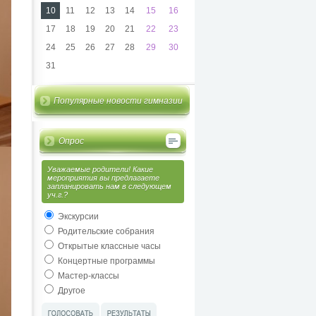
10
11
12
13
14
15
16
17
18
19
20
21
22
23
24
25
26
27
28
29
30
31
Популярные новости гимназии
Опрос
Уважаемые родители! Какие
мероприятия вы предлагаете
запланировать нам в следующем
уч.г.?
Экскурсии
Родительские собрания
Открытые классные часы
Концертные программы
Мастер-классы
Другое