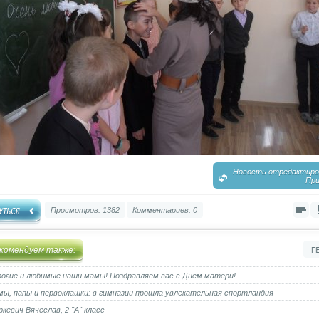
Новость отредактиров
При
Просмотров: 1382
Комментариев: 0
комендуем также:
огие и любимые наши мамы! Поздравляем вас с Днем матери!
ы, папы и первоклашки: в гимназии прошла увлекательная спортландия
кевич Вячеслав, 2 "А" класс