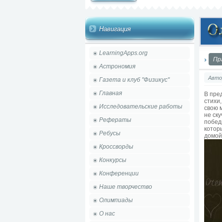
Навигация
LearningApps.org
Пр
Астрономия
Авто
Газета и клуб "Физикус"
Главная
В пре
стихи
Исследовательские работы
свою 
не ск
Рефераты
побед
котор
Ребусы
домой
Кроссворды
Конкурсы
Конференции
Наше творчество
Олимпиады
О нас