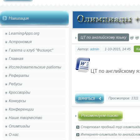
Навигация
LearningApps.org
ЦТ по английскому языку
Астрономия
Автор:
admin
1-10-2015, 14:45
К
Газета и клуб "Физикус"
Главная
Исследовательские работы
ЦТ по английскому 
Рефераты
Ребусы
Кроссворды
Просмотров: 1311
Конкурсы
Конференции
Рекомендуем также:
Наше творчество
Олимпиады
Стартовал пробный тур олимпиады 
О нас
Интернет-олимпиада по английско