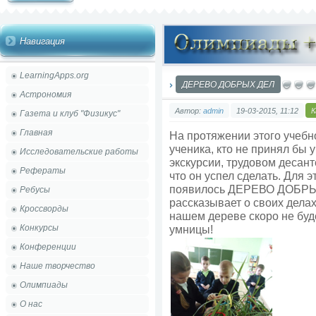
Навигация
LearningApps.org
ДЕРЕВО ДОБРЫХ ДЕЛ
Астрономия
Автор:
admin
19-03-2015, 11:12
К
Газета и клуб "Физикус"
Главная
На протяжении этого учебно
ученика, кто не принял бы у
Исследовательские работы
экскурсии, трудовом десант
Рефераты
что он успел сделать. Для 
появилось ДЕРЕВО ДОБРЫХ
Ребусы
рассказывает о своих делах
Кроссворды
нашем дереве скоро не буд
Конкурсы
умницы!
Конференции
Наше творчество
Олимпиады
О нас