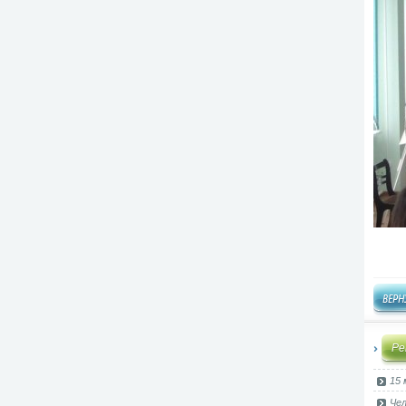
Ре
15 
Чел