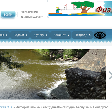
алы
Задачи
К уроку
Кабинет
Тетради
ская О.В.
» Информационный час "День Конституции Республики Беларусь"