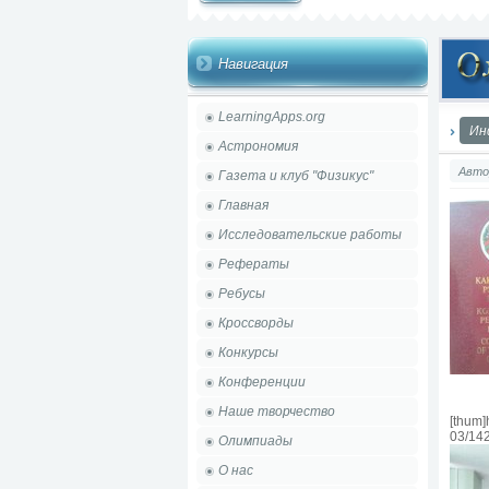
Навигация
LearningApps.org
Ин
Астрономия
Авто
Газета и клуб "Физикус"
Главная
Исследовательские работы
Рефераты
Ребусы
Кроссворды
Конкурсы
Конференции
Наше творчество
[thum]
03/14
Олимпиады
О нас