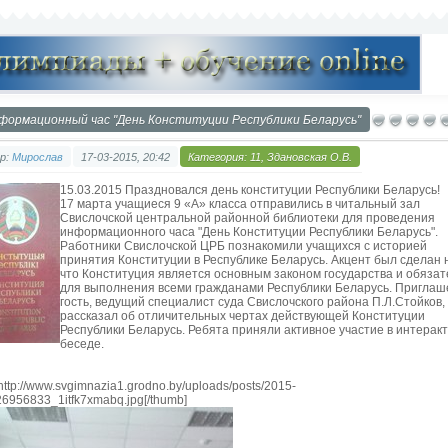
формационный час "День Конституции Республики Беларусь"
р:
Мирослав
17-03-2015, 20:42
Категория:
11, Здановская О.В.
15.03.2015 Праздновался день конституции Республики Беларусь!
17 марта учащиеся 9 «А» класса отправились в читальный зал
Свислочской центральной районной библиотеки для проведения
информационного часа "День Конституции Республики Беларусь".
Работники Свислочской ЦРБ познакомили учащихся с историей
принятия Конституции в Республике Беларусь. Акцент был сделан н
что Конституция является основным законом государства и обяза
для выполнения всеми гражданами Республики Беларусь. Пригла
гость, ведущий специалист суда Свислочского района П.Л.Стойков,
рассказал об отличительных чертах действующей Конституции
Республики Беларусь. Ребята приняли активное участие в интерак
беседе.
http://www.svgimnazia1.grodno.by/uploads/posts/2015-
26956833_1itfk7xmabq.jpg[/thumb]