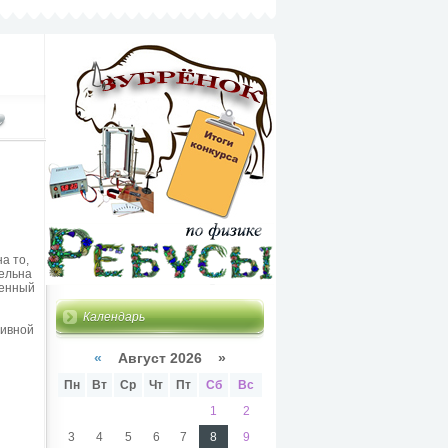
а то,
тельна
шенный
Календарь
тивной
«
Август 2026 »
Пн
Вт
Ср
Чт
Пт
Сб
Вс
1
2
3
4
5
6
7
8
9