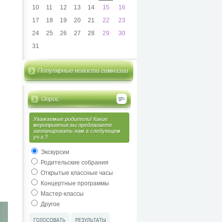
10
11
12
13
14
15
16
17
18
19
20
21
22
23
24
25
26
27
28
29
30
31
Популярные новости гимназии
Опрос
Уважаемые родители! Какие
мероприятия вы предлагаете
запланировать нам в следующем
уч.г.?
Экскурсии
Родительские собрания
Открытые классные часы
Концертные программы
Мастер-классы
Другое