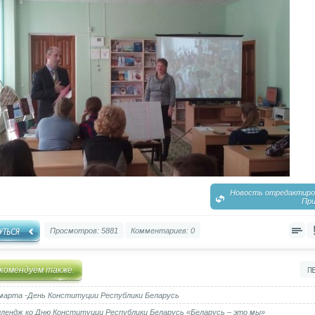
Новость отредактиров
При
Просмотров: 5881
Комментариев: 0
комендуем также:
марта -День Конституции Республики Беларусь
лендж ко Дню Конституции Республики Беларусь «Беларусь – это мы»