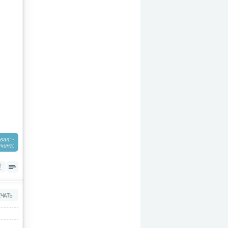
ал: -
чина: