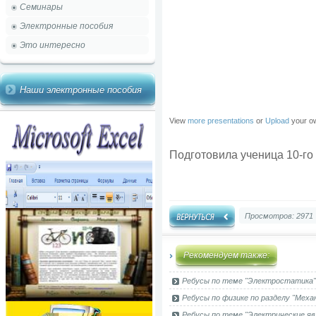
Семинары
Электронные пособия
Это интересно
Наши электронные пособия
View
more presentations
or
Upload
your o
Подготовила ученица 10-го
Просмотров: 2971
Рекомендуем также:
Ребусы по теме "Электростатика"
Ребусы по физике по разделу "Меха
Ребусы по теме "Электрические яв