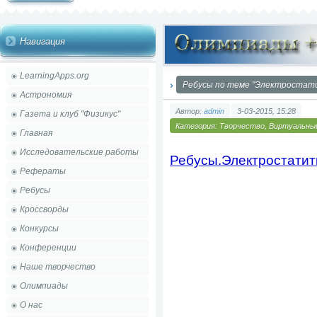
Навигация
LearningApps.org
Ребусы по теме "Электростат
Астрономия
Автор:
admin
3-03-2015, 15:28
Газета и клуб "Физикус"
Категория:
Творчество
,
Виртуальный
Главная
Исследовательские работы
Ребусы.Электростатит
Рефераты
Ребусы
Кроссворды
Конкурсы
Конференции
Наше творчество
Олимпиады
О нас