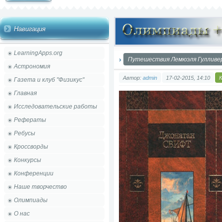
Навигация
LearningApps.org
Путешествия Лемюэля Гулливе
Астрономия
Автор:
admin
17-02-2015, 14:10
Газета и клуб "Физикус"
Главная
Исследовательские работы
Рефераты
Ребусы
Кроссворды
Конкурсы
Конференции
Наше творчество
Олимпиады
О нас