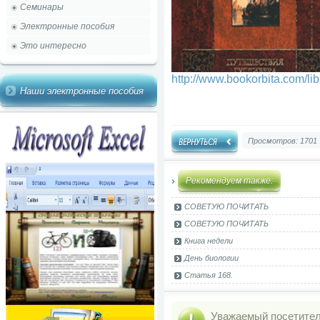
Семинары
Электронные пособия
Это интересно
http://www.bookorbita.com/lib
Наши электронные пособия
Просмотров: 1701
Рекомендуем также:
СОВЕТУЮ ПОЧИТАТЬ
СОВЕТУЮ ПОЧИТАТЬ
Книга недели
День биологии
Статья 168.
Уважаемый посетитель