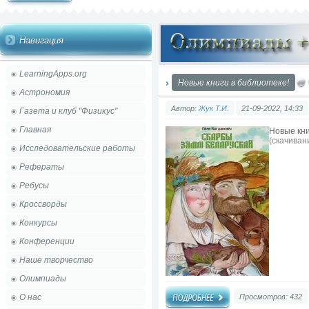
Навигация
LearningApps.org
Новые книги в библиотеке!
Астрономия
Автор:
Жук Т.И.
21-09-2022, 14:33
Газета и клуб "Физикус"
Главная
Новые кни
(cкачивани
Исследовательские работы
Рефераты
Ребусы
Кроссворды
Конкурсы
Конференции
Наше творчество
Олимпиады
О нас
Просмотров: 432