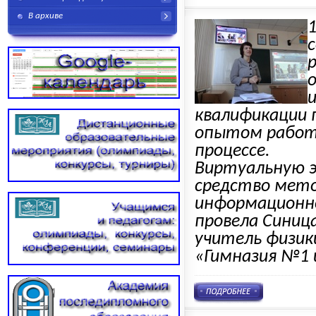
В архиве
1
квалификации 
опытом работы
процессе.
Виртуальную э
средство мето
информационно
провела Синиц
учитель физик
«Гимназия №1 