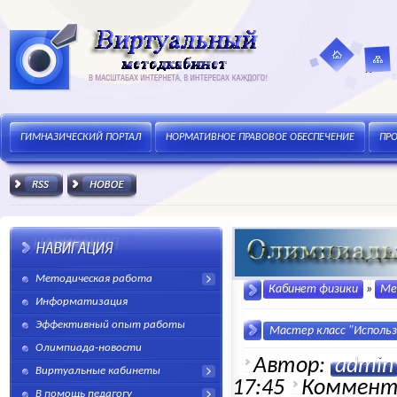
Карт
Гимназически
Виртуальный методический кабинет. В
ГИМНАЗИЧЕСКИЙ ПОРТАЛ
НОРМАТИВНОE ПРАВОВОЕ ОБЕСПЕЧЕНИЕ
сайт
ПР
портал
Методическая работа
маштабах интернета, в интересах каждого!
Кабинет физики
»
Ме
Информатизация
Эффективный опыт работы
Мастер класс "Использ
Олимпиада-новости
Автор:
admin
Виртуальные кабинеты
17:45
Коммент
В помощь педагогу